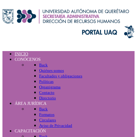
INICIO
CONÓCENOS
Back
Quiénes somos
Facultades y obligaciones
Políticas
Organigrama
Contacto
Directorio
ÁREA JURÍDICA
Back
Formatos
Circulares
Aviso de Privacidad
CAPACITACIÓN
Back