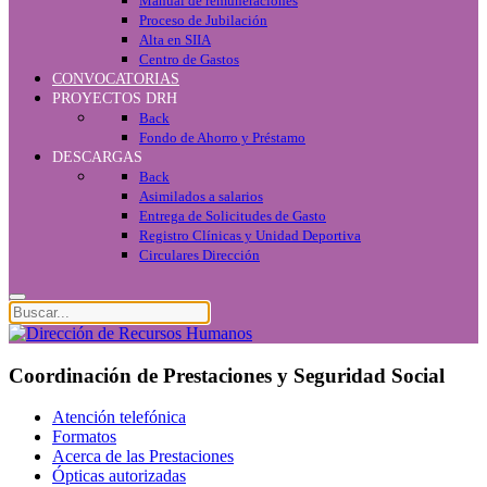
Manual de remuneraciones
Proceso de Jubilación
Alta en SIIA
Centro de Gastos
CONVOCATORIAS
PROYECTOS DRH
Back
Fondo de Ahorro y Préstamo
DESCARGAS
Back
Asimilados a salarios
Entrega de Solicitudes de Gasto
Registro Clínicas y Unidad Deportiva
Circulares Dirección
Coordinación de Prestaciones y Seguridad Social
Atención telefónica
Formatos
Acerca de las Prestaciones
Ópticas autorizadas